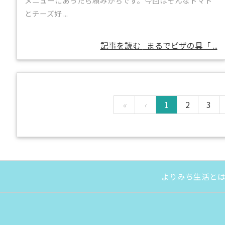
メニューにあったら頼みがちです。今回はそんなトマト
とチーズ好 ...
記事を読む
まるでピザの具「 ...
«
‹
1
2
3
よりみち生活と