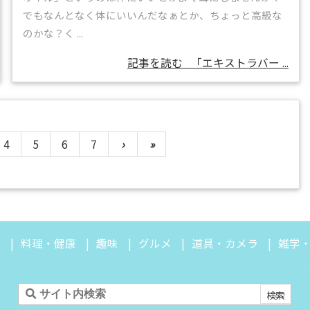
でもなんとなく体にいいんだなぁとか、ちょっと高級な
のかな？く ...
記事を読む
「エキストラバー ...
4
5
6
7
›
»
は
料理・健康
趣味
グルメ
道具・カメラ
雑学