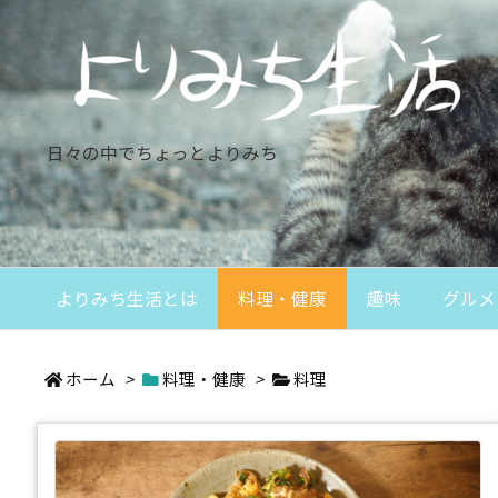
日々の中でちょっとよりみち
よりみち生活とは
料理・健康
趣味
グルメ
ホーム
>
料理・健康
>
料理