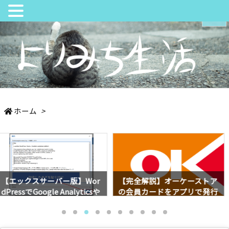
メニュ
サイド
日々の中でちょっとよりみち
前へ
ホーム
>
次へ
検索
【完全解説】オーケーストア
オーケークラブのアプリ会員
の会員カードをアプリで発行
カードは家族で共有できる？
する方法