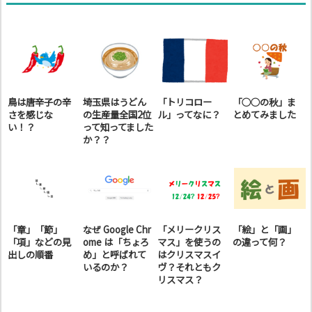
鳥は唐辛子の辛
埼玉県はうどん
「トリコロー
「○○の秋」ま
さを感じな
の生産量全国2位
ル」ってなに？
とめてみました
い！？
って知ってました
か？？
「章」「節」
なぜ Google Chr
「メリークリス
「絵」と「画」
「項」などの見
ome は「ちょろ
マス」を使うの
の違って何？
出しの順番
め」と呼ばれて
はクリスマスイ
いるのか？
ヴ？それともク
リスマス？