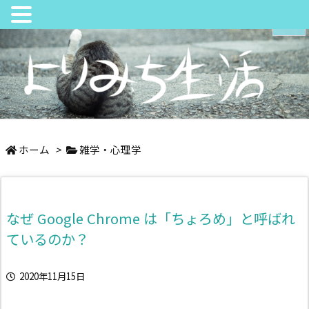
メニュ
サイド
日々の中でちょっとよりみち
前へ
ホーム
>
雑学・心理学
次へ
なぜ Google Chrome は「ちょろめ」と呼ばれ
検索
ているのか？
2020年11月15日