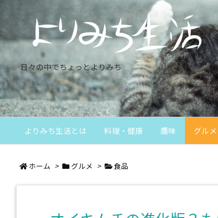
日々の中でちょっとよりみち
よりみち生活とは
料理・健康
趣味
グルメ
ホーム
>
グルメ
>
食品