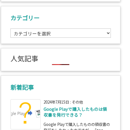
カテゴリー
カ
テ
ゴ
リ
人気記事
ー
新着記事
2024年7月15日
:
その他
Google Playで購入したものは領
収書を発行できる？
Google Playで購入したものの領収書の
発行をしたかったのですが、「goo ...