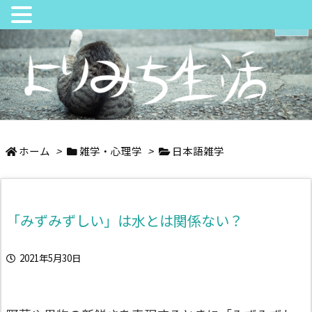
メニュ
サイド
日々の中でちょっとよりみち
前へ
ホーム
>
雑学・心理学
>
日本語雑学
次へ
「みずみずしい」は水とは関係ない？
検索
2021年5月30日