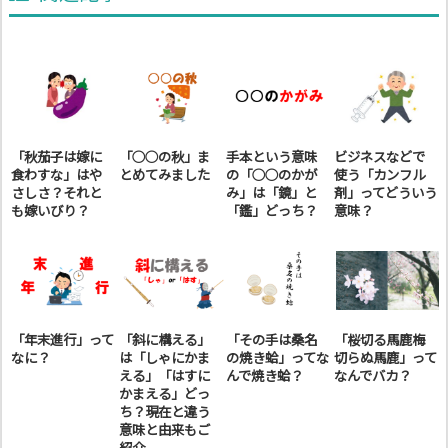
「秋茄子は嫁に
「○○の秋」ま
手本という意味
ビジネスなどで
食わすな」はや
とめてみました
の「○○のかが
使う「カンフル
さしさ？それと
み」は「鏡」と
剤」ってどういう
も嫁いびり？
「鑑」どっち？
意味？
「年末進行」って
「斜に構える」
「その手は桑名
「桜切る馬鹿梅
なに？
は「しゃにかま
の焼き蛤」ってな
切らぬ馬鹿」って
える」「はすに
んで焼き蛤？
なんでバカ？
かまえる」どっ
ち？現在と違う
意味と由来もご
紹介