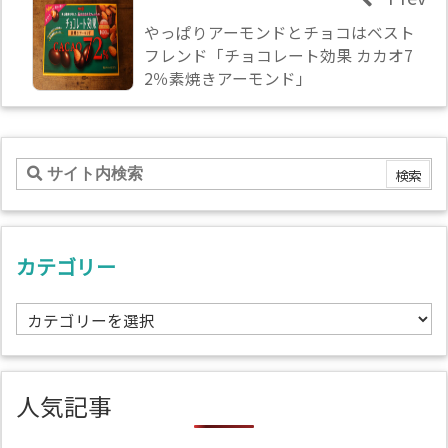
やっぱりアーモンドとチョコはベスト
フレンド「チョコレート効果 カカオ7
2％素焼きアーモンド」
カテゴリー
カ
テ
ゴ
リ
人気記事
ー