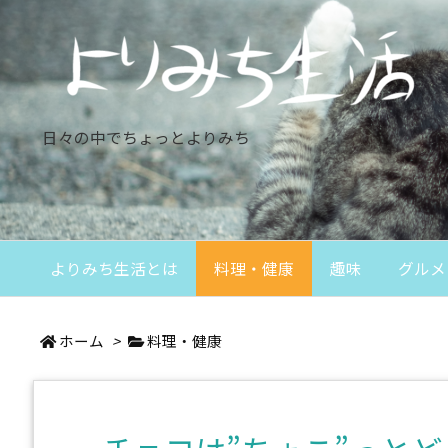
日々の中でちょっとよりみち
よりみち生活とは
料理・健康
趣味
グルメ
ホーム
>
料理・健康