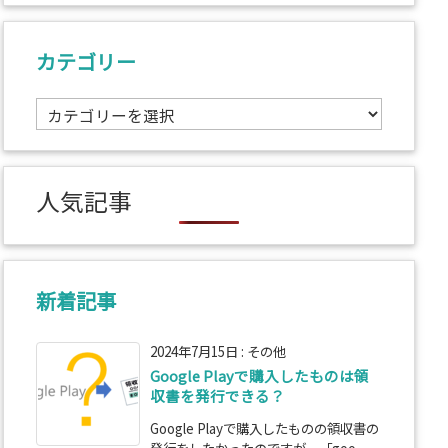
カテゴリー
カ
テ
ゴ
リ
人気記事
ー
新着記事
2024年7月15日
:
その他
Google Playで購入したものは領
収書を発行できる？
Google Playで購入したものの領収書の
発行をしたかったのですが、「goo ...