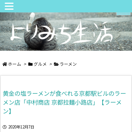
メニュ
サイド
日々の中でちょっとよりみち
前へ
ホーム
>
グルメ
>
ラーメン
次へ
黄金の塩ラーメンが食べれる京都駅ビルのラー
検索
メン店「中村商店 京都拉麺小路店」【ラーメ
ン】
2020年12月7日