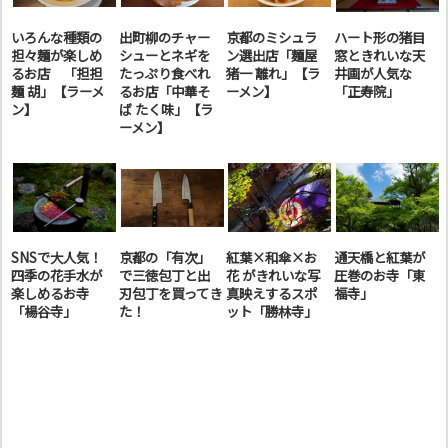
いろんな種類の
出町柳のチャー
京都のミシュラ
ハート形の猪目
担々麺が楽しめ
シューとネギを
ン選出店「麺屋
窓ときれいな天
るお店 「担担
たっぷり食べれ
猪一 離れ」【ラ
井画が人気な
麺 胡」【ラーメ
るお店「中華そ
ーメン】
「正寿院」
ン】
ば たく味」【ラ
ーメン】
SNSで大人気！
京都の「有次」
紅葉×和傘×お
通天橋と紅葉が
四季の花手水が
で三徳包丁と出
花 がきれいな写
圧巻のお寺「東
楽しめるお寺
刃包丁を買ってき
真映えするスポ
福寺」
「楊谷寺」
た！
ット「勝林寺」