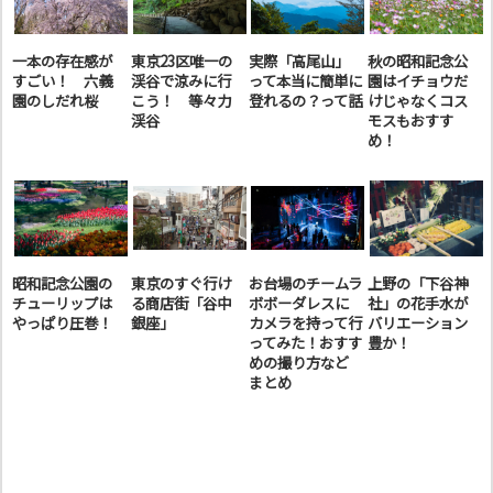
一本の存在感が
東京23区唯一の
実際「高尾山」
秋の昭和記念公
すごい！ 六義
渓谷で涼みに行
って本当に簡単に
園はイチョウだ
園のしだれ桜
こう！ 等々力
登れるの？って話
けじゃなくコス
渓谷
モスもおすす
め！
昭和記念公園の
東京のすぐ行け
お台場のチームラ
上野の「下谷神
チューリップは
る商店街「谷中
ボボーダレスに
社」の花手水が
やっぱり圧巻！
銀座」
カメラを持って行
バリエーション
ってみた！おすす
豊か！
めの撮り方など
まとめ