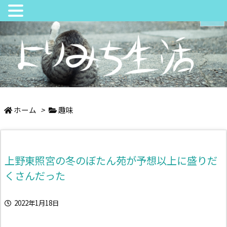
メニュ
サイド
日々の中でちょっとよりみち
前へ
ホーム
>
趣味
次へ
上野東照宮の冬のぼたん苑が予想以上に盛りだ
検索
くさんだった
2022年1月18日