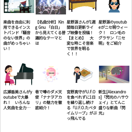
楽曲を自由に利
【名曲分析】Kin
星野源さんが1週
星野源のyoutub
用できるインス
g Gnu 「白日」
間毎日更新ライ
eがニセ明ウィー
トバンド「騒音
から見えてくる普
ブ映像を投稿！
ク！ ロン毛の
のない世界」の
遍的なテーマと
【まとめ】 大
グラサン「ニセ
曲がめっちゃい
は
変な時こそ音楽
明」をご紹介
い！
で世界を明る
く！！
広瀬香美さんがy
巷で噂のダメ天
宮野真守がU.F.O
新生[Alexandro
outubeで大暴
使「ナナヲアカ
を食べれずに1日
s]「閃光のハサウ
れ！ いろんな
リ」の魅力を徹
を繰り返し続け
ェイ」とてんこ
人気曲を全力…
底紹介！
る「U.F.O.たべタ
盛りな新曲「閃
イムリープ」がぶ
光」
っ飛んでる