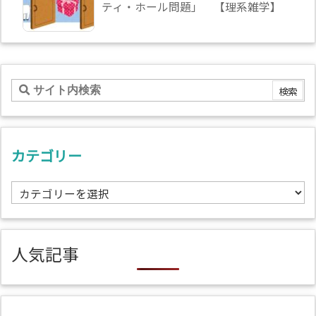
ティ・ホール問題」 【理系雑学】
カテゴリー
カ
テ
ゴ
リ
人気記事
ー