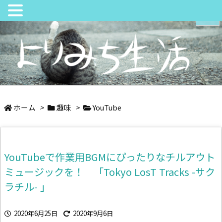
メニュ
サイド
日々の中でちょっとよりみち
前へ
ホーム
>
趣味
>
YouTube
次へ
YouTubeで作業用BGMにぴったりなチルアウト
検索
ミュージックを！ 「Tokyo LosT Tracks -サク
ラチル- 」
2020年6月25日
2020年9月6日