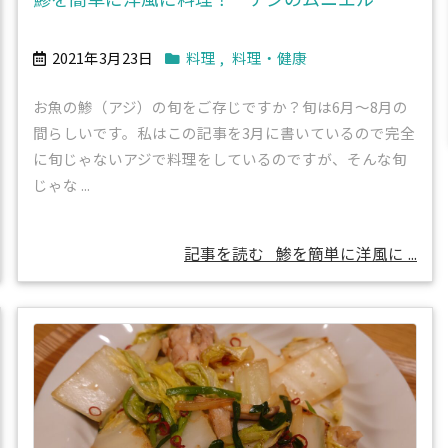
2021年3月23日
料理
,
料理・健康
お魚の鯵（アジ）の旬をご存じですか？旬は6月～8月の
間らしいです。私はこの記事を3月に書いているので完全
に旬じゃないアジで料理をしているのですが、そんな旬
じゃな ...
記事を読む
鯵を簡単に洋風に ...