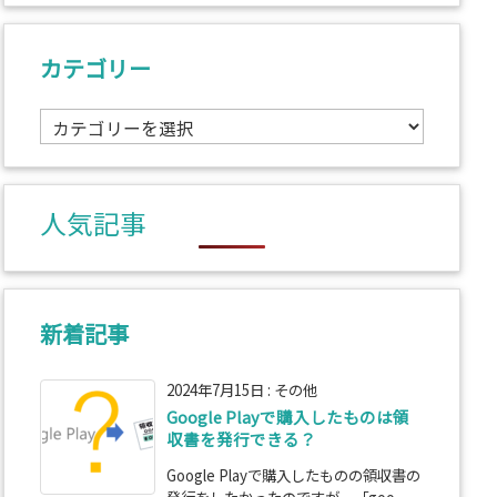
カテゴリー
カ
テ
ゴ
リ
人気記事
ー
新着記事
2024年7月15日
:
その他
Google Playで購入したものは領
収書を発行できる？
Google Playで購入したものの領収書の
発行をしたかったのですが、「goo ...