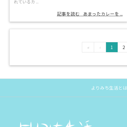
れているカ ...
記事を読む
あまったカレーを ...
«
‹
1
2
よりみち生活と