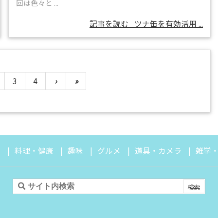
回は色々と ...
記事を読む
ツナ缶を有効活用 ...
3
4
›
»
は
料理・健康
趣味
グルメ
道具・カメラ
雑学