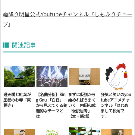
霜降り明星公式Youtubeチャンネル『しもふりチュー
ブ』
関連記事
通天橋と紅葉が
【名曲分析】Kin
まずは仮説から
狂気と笑いのyou
圧巻のお寺「東
g Gnu 「白日」
始めればうまく
tubeアニメチャ
福寺」
から見えてくる普
いく 内田和成
ンネル「はじめ
遍的なテーマと
「仮説思考」
まして松尾で
は
【本・感想】
す」