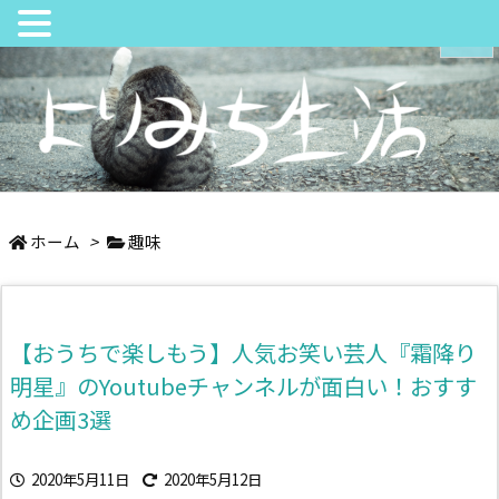
メニュ
サイド
日々の中でちょっとよりみち
前へ
ホーム
>
趣味
次へ
【おうちで楽しもう】人気お笑い芸人『霜降り
検索
明星』のYoutubeチャンネルが面白い！おすす
め企画3選
2020年5月11日
2020年5月12日