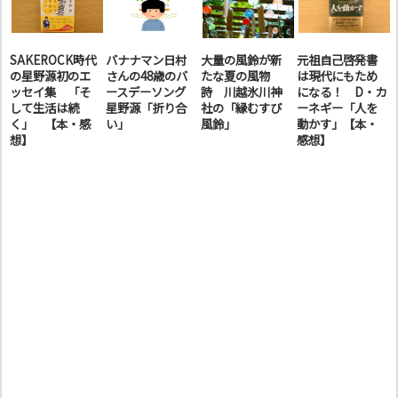
SAKEROCK時代
バナナマン日村
大量の風鈴が新
元祖自己啓発書
の星野源初のエ
さんの48歳のバ
たな夏の風物
は現代にもため
ッセイ集 「そ
ースデーソング
詩 川越氷川神
になる！ D・カ
して生活は続
星野源「折り合
社の「縁むすび
ーネギー「人を
く」 【本・感
い」
風鈴」
動かす」【本・
想】
感想】