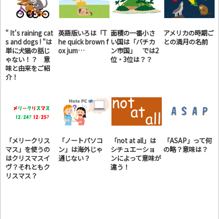
" It's raining cat
英語版いろは「T
面積の一番小さ
アメリカの時期ご
s and dogs ! "は
he quick brown f
い国は「バチカ
との満月の名前
単に犬猫の話じ
ox jum…
ン市国」 では2
ゃない！？ 意
位・3位は？？
味と由来をご紹
介！
「メリークリス
「ノートパソコ
「not at all」は
「ASAP」って何
マス」を使うの
ン」は海外じゃ
シチュエーショ
の略？意味は？
はクリスマスイ
通じない？
ンによって意味が
ヴ？それともク
違う！
リスマス？