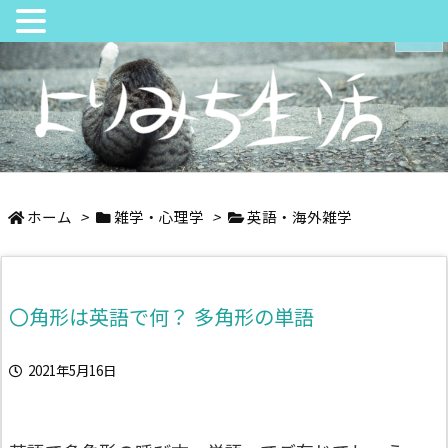
メニュ
サイド
日々の中でちょっとよりみち
前へ
ホーム
>
雑学・心理学
>
英語・海外雑学
次へ
〇角形は英語で何？ 多角形の単語
検索
2021年5月16日