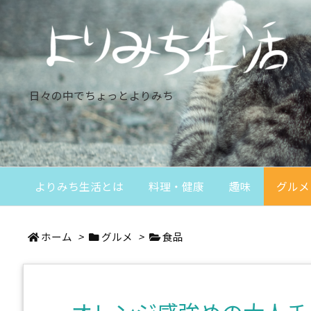
日々の中でちょっとよりみち
よりみち生活とは
料理・健康
趣味
グルメ
ホーム
>
グルメ
>
食品