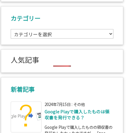
カテゴリー
カ
テ
ゴ
リ
人気記事
ー
新着記事
2024年7月15日
:
その他
Google Playで購入したものは領
収書を発行できる？
Google Playで購入したものの領収書の
発行をしたかったのですが、「goo ...