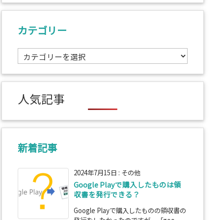
カテゴリー
カ
テ
ゴ
リ
人気記事
ー
新着記事
2024年7月15日
:
その他
Google Playで購入したものは領
収書を発行できる？
Google Playで購入したものの領収書の
発行をしたかったのですが、「goo ...