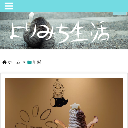
メニュ
サイド
日々の中でちょっとよりみち
前へ
ホーム
>
川越
次へ
検索