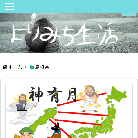
メニュ
サイド
日々の中でちょっとよりみち
前へ
ホーム
>
島根県
次へ
検索