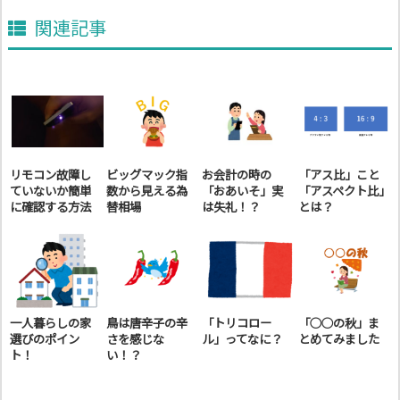
関連記事
リモコン故障し
ビッグマック指
お会計の時の
「アス比」こと
ていないか簡単
数から見える為
「おあいそ」実
「アスペクト比」
に確認する方法
替相場
は失礼！？
とは？
一人暮らしの家
鳥は唐辛子の辛
「トリコロー
「○○の秋」ま
選びのポイン
さを感じな
ル」ってなに？
とめてみました
ト！
い！？