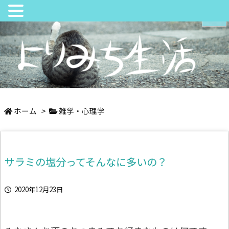
メニュ
サイド
日々の中でちょっとよりみち
前へ
ホーム
>
雑学・心理学
次へ
サラミの塩分ってそんなに多いの？
検索
2020年12月23日