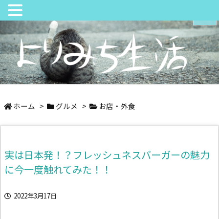
メニュ
サイド
日々の中でちょっとよりみち
前へ
ホーム
>
グルメ
>
お店・外食
次へ
実は日本発！？フレッシュネスバーガーの魅力
検索
に今一度触れてみた！！
2022年3月17日