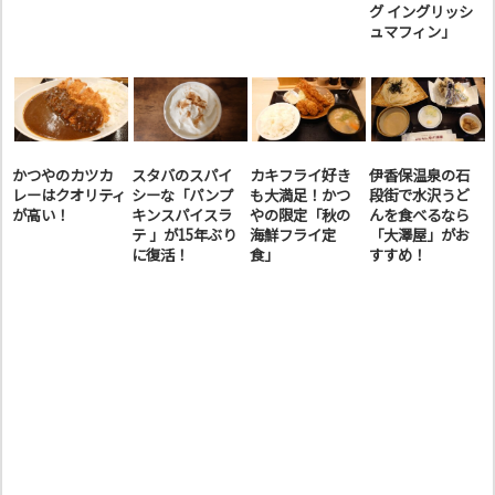
グ イングリッシ
ュマフィン」
かつやのカツカ
スタバのスパイ
カキフライ好き
伊香保温泉の石
レーはクオリティ
シーな「パンプ
も大満足！かつ
段街で水沢うど
が高い！
キンスパイスラ
やの限定「秋の
んを食べるなら
テ 」が15年ぶり
海鮮フライ定
「大澤屋」がお
に復活！
食」
すすめ！