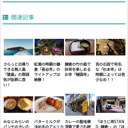
関連記事
さらっと日帰り
紅葉の時期の鎌
鎌倉の竹の庭で
苔の石段で有名
できる無人島
倉「長谷寺」の
抹茶を楽しめる
な「杉本寺」は
「猿島」の雰囲
ライトアップは
お寺「報国寺」
時期によっては苔
気が抜群に良
絶景！
少なめ！！
い！
みなとみらいの
バターミルクが
カレーの聖地横
「ほうじ茶STAN
パンチのきいた
決め手のアメリカ
須賀で愛され続
D -鎌倉-」の「ほ