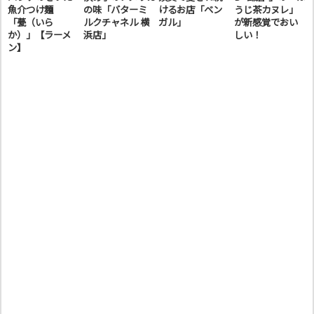
魚介つけ麺
の味「バターミ
けるお店「ベン
うじ茶カヌレ」
「甍（いら
ルクチャネル 横
ガル」
が新感覚でおい
か）」【ラーメ
浜店」
しい！
ン】