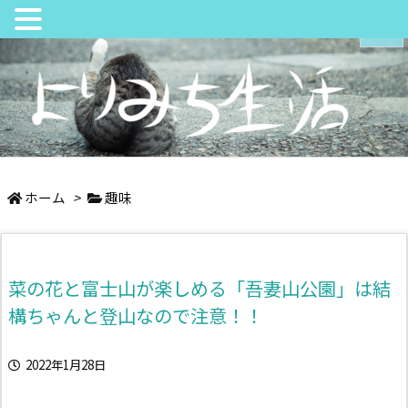
メニュ
サイド
日々の中でちょっとよりみち
前へ
ホーム
>
趣味
次へ
菜の花と富士山が楽しめる「吾妻山公園」は結
検索
構ちゃんと登山なので注意！！
2022年1月28日