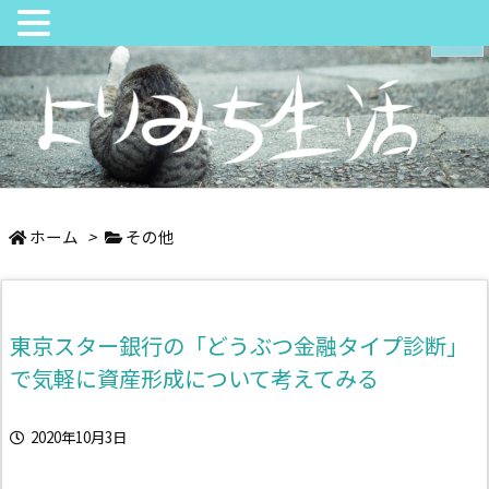
メニュ
サイド
日々の中でちょっとよりみち
前へ
ホーム
>
その他
次へ
東京スター銀行の「どうぶつ金融タイプ診断」
検索
で気軽に資産形成について考えてみる
2020年10月3日