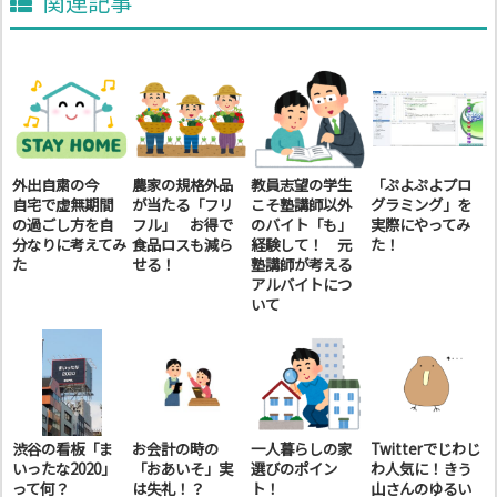
関連記事
外出自粛の今
農家の規格外品
教員志望の学生
「ぷよぷよプロ
自宅で虚無期間
が当たる「フリ
こそ塾講師以外
グラミング」を
の過ごし方を自
フル」 お得で
のバイト「も」
実際にやってみ
分なりに考えてみ
食品ロスも減ら
経験して！ 元
た！
た
せる！
塾講師が考える
アルバイトにつ
いて
渋谷の看板「ま
お会計の時の
一人暮らしの家
Twitterでじわじ
いったな2020」
「おあいそ」実
選びのポイン
わ人気に！きう
って何？
は失礼！？
ト！
山さんのゆるい