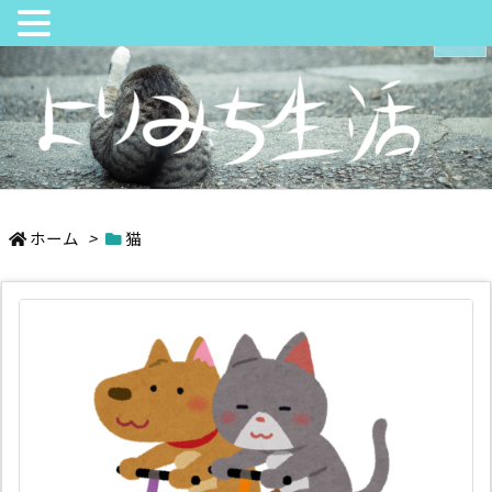
メニュ
サイド
日々の中でちょっとよりみち
前へ
ホーム
>
猫
次へ
検索