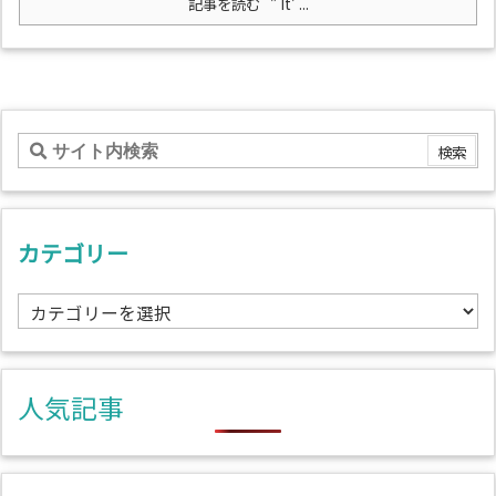
記事を読む
” It’ ...
カテゴリー
カ
テ
ゴ
リ
人気記事
ー