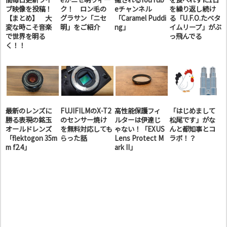
ブ映像を投稿！
ク！ ロン毛の
eチャンネル
を繰り返し続け
【まとめ】 大
グラサン「ニセ
「Caramel Puddi
る「U.F.O.たべタ
変な時こそ音楽
明」をご紹介
ng」
イムリープ」がぶ
で世界を明る
っ飛んでる
く！！
最新のレンズに
FUJIFILMのX-T2
高性能保護フィ
「はじめまして
勝る表現の銘玉
のセンサー焼け
ルターは伊達じ
松尾です」がな
オールドレンズ
を無料対応しても
ゃない！「EXUS
んと都知事とコ
「flektogon 35m
らった話
Lens Protect M
ラボ！？
m f2.4」
ark II」