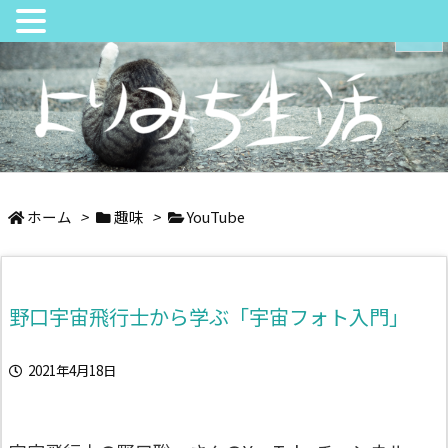
メニュ
サイド
日々の中でちょっとよりみち
前へ
ホーム
>
趣味
>
YouTube
次へ
野口宇宙飛行士から学ぶ「宇宙フォト入門」
検索
2021年4月18日