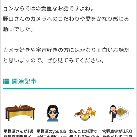
ョンならではの貴重なお話ですよね。
野口さんのカメラへのこだわりや愛をかなり感じる
動画でした。
カメラ好きや宇宙好きの方にはかなり面白いお話だ
と思いますので、ぜひ見てみてください。
関連記事
星野源さんが1週
星野源のyoutub
わんこと料理で
宮野真守がU.F.O
間毎日更新ライ
eがニセ明ウィー
癒されるYouTub
を食べれずに1日