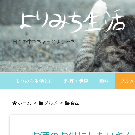
日々の中でちょっとよりみち
よりみち生活とは
料理・健康
趣味
グルメ
ホーム
>
グルメ
>
食品