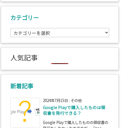
カテゴリー
カ
テ
ゴ
リ
人気記事
ー
新着記事
2024年7月15日
:
その他
Google Playで購入したものは領
収書を発行できる？
Google Playで購入したものの領収書の
発行をしたかったのですが、「goo ...