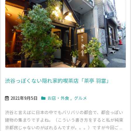
渋谷っぽくない隠れ家的喫茶店「茶亭 羽當」
2021年9月5日
お店・外食
,
グルメ
渋谷と言えばに日本の中でもバリバリの都会で、都会っぽい
建物の集まりですよね。（こういう書き方をすると私が純東
京都民じゃないのがばれるんですが。。。）ですが今回ご ...