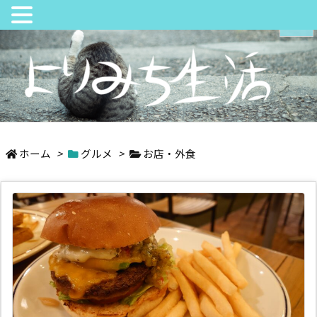
メニュ
サイド
日々の中でちょっとよりみち
前へ
ホーム
>
グルメ
>
お店・外食
次へ
検索